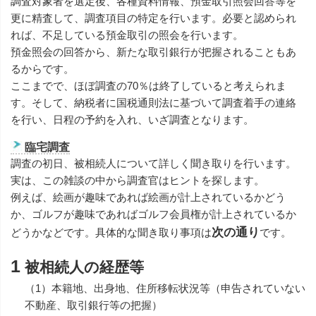
調査対象者を選定後、各種資料情報、預金取引照会回答等を
更に精査して、調査項目の特定を行います。必要と認められ
れば、不足している預金取引の照会を行います。
預金照会の回答から、新たな取引銀行が把握されることもあ
るからです。
ここまでで、ほぼ調査の70％は終了していると考えられま
す。そして、納税者に国税通則法に基づいて調査着手の連絡
を行い、日程の予約を入れ、いざ調査となります。
臨宅調査
調査の初日、被相続人について詳しく聞き取りを行います。
実は、この雑談の中から調査官はヒントを探します。
例えば、絵画が趣味であれば絵画が計上されているかどう
か、ゴルフが趣味であればゴルフ会員権が計上されているか
次の通り
どうかなどです。具体的な聞き取り事項は
です。
1
被相続人の経歴等
（1）本籍地、出身地、住所移転状況等（申告されていない
不動産、取引銀行等の把握）