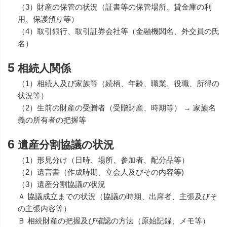
（3）財産の保管の状況（証書等の保管場所、貸金庫の利
用、保護預り等）
（4）取引銀行、取引証券会社等（金融機関名、外交員の氏
名）
5
相続人関係
（1）相続人及び家族等（続柄、年齢、職業、役職、所得の
状況等）
（2）生前の財産の受贈者（受贈財産、時期等） → 家族名
義の所有者の把握等
6
遺産分割協議の状況
（1）形見分け（日時、場所、参加者、配分品等）
（2）遺言書（作成時期、立会人及びその内容等)
（3）遺産分割協議の状況
Ａ 協議成立までの状況（協議の時期、出席者、主張及びそ
の主張内容等）
Ｂ 相続財産の把握及び確認の方法（原始記録、メモ等）