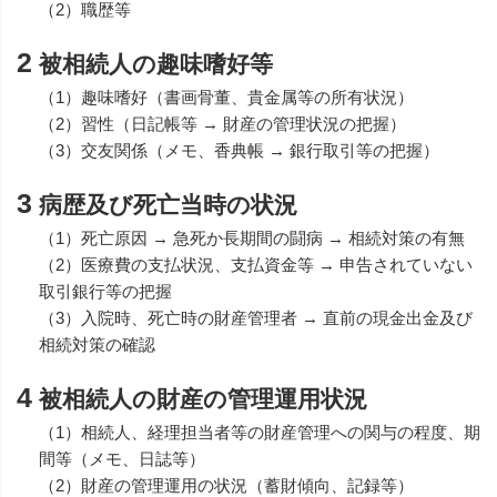
（2）職歴等
2
被相続人の趣味嗜好等
（1）趣味嗜好（書画骨董、貴金属等の所有状況）
（2）習性（日記帳等 → 財産の管理状況の把握）
（3）交友関係（メモ、香典帳 → 銀行取引等の把握）
3
病歴及び死亡当時の状況
（1）死亡原因 → 急死か長期間の闘病 → 相続対策の有無
（2）医療費の支払状況、支払資金等 → 申告されていない
取引銀行等の把握
（3）入院時、死亡時の財産管理者 → 直前の現金出金及び
相続対策の確認
4
被相続人の財産の管理運用状況
（1）相続人、経理担当者等の財産管理への関与の程度、期
間等（メモ、日誌等）
（2）財産の管理運用の状況（蓄財傾向、記録等）