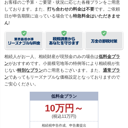
お客様のご予算・ご要望・状況に応じた各種プランをご用意
しております。また、
打ち合わせの料金は不要
です。ご依頼
日が申告期限に迫っている場合でも
特急料金はいただきませ
ん
!
相続人がお一人、相続財産が現預金のみの場合は
低料金プラ
ン
がおすすめです。小規模宅地等の特例等により相続税が生
じない
特別なプラン
のご用意もございます。また、
通常プラ
ン
であってもリーズナブルな価格設定となっておりますので
ご安心ください。
低料金プラン
10万円～
(税込11万円)
相続税申告作成、申告書提出