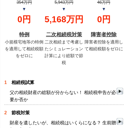
354万円
5,943万円
46万円
▼
▼
▼
0円
5,168万円
0円
特例
二次相続税対策
障害者控除
小規模宅地等の特例
二次相続まで考慮し
障害者控除を適用し
を適用して相続税額
たシミュレーション
て相続税額をゼロに
をゼロに
計算により総額で節
税
1
相続税試算
父の相続財産の総額が分からない！ 相続税申告が必
要か否か
2
節税対策
財産を遺したいが、相続税はいくらになる？ 生前贈