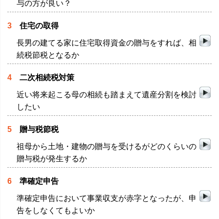
与の方が良い？
3
住宅の取得
長男の建てる家に住宅取得資金の贈与をすれば、相
続税節税となるか
4
二次相続税対策
近い将来起こる母の相続も踏まえて遺産分割を検討
したい
5
贈与税節税
祖母から土地・建物の贈与を受けるがどのくらいの
贈与税が発生するか
6
準確定申告
準確定申告において事業収支が赤字となったが、申
告をしなくてもよいか