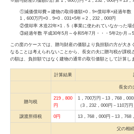
※贈与財産の価額の計算 1，600万円－2，232，000円＝13，7
①減価償却費＝建物の取得価額×0．9×償却率×経過年数
1，600万円×0．9×0．031×5年＝2，232，000円
②償却率 木造22年×1．5（事業に使われていなかった場合
③経過年数 平成30年5月～令和5年7月・・・5年2か月→
この度のケースでは、贈与財産の価額より負担額の方が大き
なることは考えられないことから、長女の夫に贈与税が課税
の額は、負担額ではなく建物の通常の取引価額として計算し
計算結果
長女の
219，800
1，700万円－13，768，00
贈与税
円
（3，232，000円－110万円
譲渡所得税
0円
13，768，000円－13，768
父の相