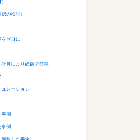
討）
選択の検討）
額をゼロに
ン計算により総額で節税
に
ミュレーション
た事例
た事例
く節税した事例