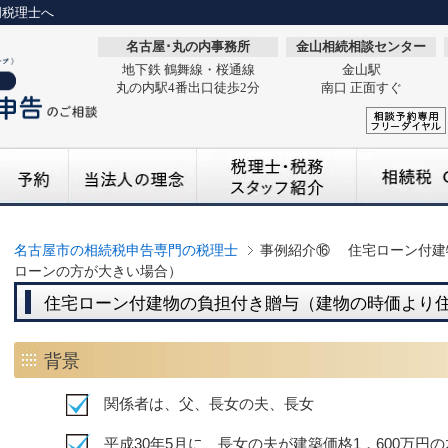
門税理士へ
名古屋･丸の内事務所
金山相続相談センター
地下鉄 鶴舞線・桜通線
金山駅
丸の内駅4番出口徒歩2分
南口 正面すぐ
名古屋市の相続税申告専門の税理士
事例紹介⑯ 住宅ローン付建
ローンの方が大きい場合）
住宅ローン付建物の負担付き贈与（建物の時価より
背景
関係者は、父、長女の夫、長女
平成30年5月に、長女の夫が建築価格1，600万円