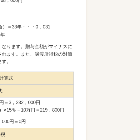
68，000円
）＝33年・・・0．031
5年
くなります。贈与金額がマイナスに
されます。また、譲渡所得税の対価
ます。
計算式
夫
0円＝3，232，000円
）×15％－10万円＝219，800円
，000円＝0円
続税