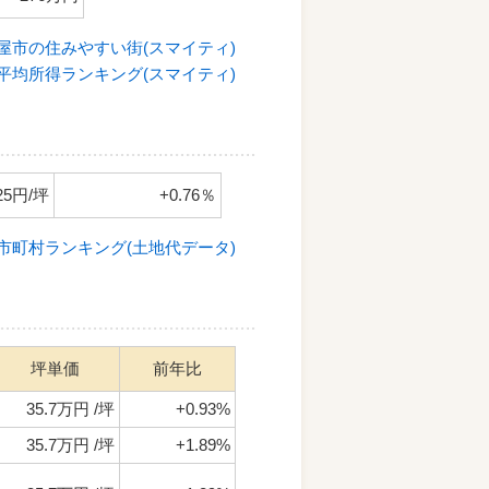
屋市の住みやすい街(スマイティ)
平均所得ランキング(スマイティ)
25円/坪
+0.76％
市町村ランキング(土地代データ)
坪単価
前年比
35.7万円 /坪
+0.93%
35.7万円 /坪
+1.89%