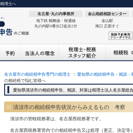
門税理士へ
名古屋･丸の内事務所
金山相続相談センター
地下鉄 鶴舞線・桜通線
金山駅
丸の内駅4番出口徒歩2分
南口 正面すぐ
名古屋市の相続税申告専門の税理士
愛知県の相続税申告・相談・
の相続税で悩む皆様へ
愛知県清須市の相続税申告、相談、対策は税理士法人名古屋総
清須市の相続税申告状況からみえるもの 考察
清須市の管轄税務署は、名古屋西税務署です。
名古屋西税務署管内での相続税申告又は処理（更正、決定等