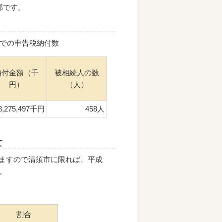
郡です。
までの申告税納付数
納付金額（千
被相続人の数
円）
（人）
8,275,497千円
458人
て
ていますので清須市に限れば、平成
。
割合