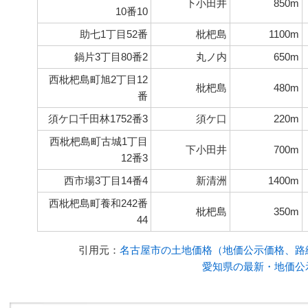
下小田井
850m
10番10
助七1丁目52番
枇杷島
1100m
鍋片3丁目80番2
丸ノ内
650m
西枇杷島町旭2丁目12
枇杷島
480m
番
須ケ口千田林1752番3
須ケ口
220m
西枇杷島町古城1丁目
下小田井
700m
12番3
西市場3丁目14番4
新清洲
1400m
西枇杷島町養和242番
枇杷島
350m
44
引用元：
名古屋市の土地価格（地価公示価格、路線
愛知県の最新・地価公