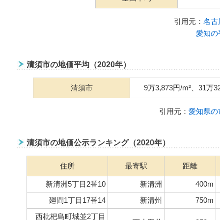
引用元：
名古
愛知の
清須市の地価平均（2020年）
清須市
9万3,873円/m²、31万3
引用元：
愛知県の
清須市の地価公示ランキング（2020年）
住所
最寄駅
距離
新清洲5丁目2番10
新清洲
400m
廻間1丁目17番14
新清州
750m
西枇杷島町城並2丁目