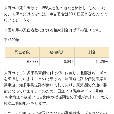
大府市の死亡者数は、658人と他の地域と比較して少ないた
め、大府市だけでみれば、申告割合は10％程度となるのでは
ないでしょうか。
※愛知県の死亡者数における相続割合は以下の通りです。
平成30年
死亡者数
被相続人
割合
68,833
9,842
14.29%
大府市は、知多半島東側の付け根に位置し、北部は名古屋市
を隣接しています。市の北部は名古屋高速道路や伊勢湾岸自
動車道、知多半島道路が乗り入れており、東海圏の交通の要
衝となっています。そのため、国道２３号線や１５５号線、
JR東海道本線沿いに自動車や機械関連の工場が集中し、大規
模な工業団地もあります。
その一方でキャベツや玉ねぎなどの野菜栽培、ブドウなどの