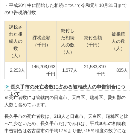
・平成30年中に開始した相続について令和元年10月31日まで
の申告税納付数
課税さ
納付し
れた相
被相続
課税金額
た相続
納付金額
続人の
人の数
（千円）
人の数
（千円）
数
（人）
（人）
（人）
146,703,043
21,533,310
2,293人
1,977人
895人
千円
千円
長久手市の死亡者数に占める被相続人の申告割合につ
いて
※死亡者数には管轄内の日進市、天白区、瑞穂区、愛知郡の
人数も含めています。
長久手市の死亡者数は、318人と日進市、天白区、瑞穂区と比
べて少ないため、長久手市だけでみれば、平成30年の相続税
申告割合は名古屋市の平均17％より低い15％程度の数字にな