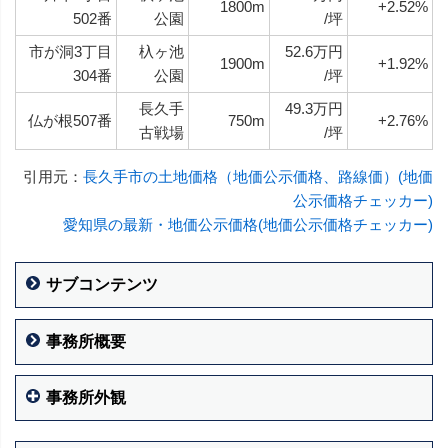
1800m
+2.52%
502番
公園
/坪
市が洞3丁目
杁ヶ池
52.6万円
1900m
+1.92%
304番
公園
/坪
長久手
49.3万円
仏が根507番
750m
+2.76%
古戦場
/坪
引用元：
長久手市の土地価格（地価公示価格、路線価）(地価
公示価格チェッカー)
愛知県の最新・地価公示価格(地価公示価格チェッカー)
サブコンテンツ
事務所概要
事務所外観