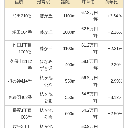
住所
最寄駅
距離
坪単価
前年比
67.8万円
熊田210番
藤が丘
1100m
+3.54％
/坪
62.5万円
塚田904番
藤が丘
1000m
+2.16%
/坪
作田1丁目
61.2万円
藤が丘
1100m
+2.21%
1009番
/坪
久保山1112
はなみ
58.8万円
400m
+2.30%
番
ずき通
/坪
杁ヶ池
56.9万円
根の神414番
550m
+2.99%
公園
/坪
杁ヶ池
54.5万円
東狭間402番
550m
+3.12%
公園
/坪
長配1丁目
杁ヶ池
54.2万円
600m
+2.50%
606番
公園
/坪
片平2丁目
杁ヶ池
53.9万円